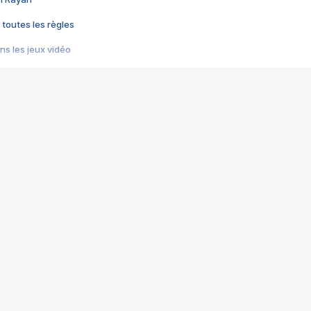
 toutes les règles
s les jeux vidéo
us choquant de Rockstar ? - Le scandale BULLY
e plus moche de Steam
du RÊVE tourne au CAUCHEMAR
pendant 8 heures
it… à tort
umiliés par un jeu vidéo
ire - Final Fantasy 8
ti un empire - Age of Empires
story DOFUS
tard, il crée l'un des pires jeux de tous les temps, MindsEye.